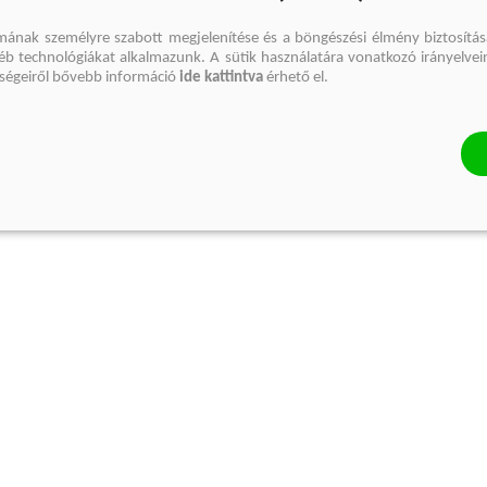
mának személyre szabott megjelenítése és a böngészési élmény biztosítás
gyéb technológiákat alkalmazunk. A sütik használatára vonatkozó irányelvei
őségeiről bővebb információ
ide kattintva
érhető el.