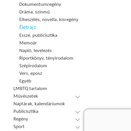
Dokumentumregény
Dráma, színmű
Elbeszélés, novella, kisregény
Életrajz
Esszé, publicisztika
Memoár
Napló, levelezés
Riportkönyv, tényirodalom
Szépirodalom
Vers, eposz
Egyéb
LMBTQ tartalom
Művészetek
Naptárak, kalendáriumok
Publicisztika
Regény
Sport