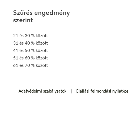
Szűrés engedmény
szerint
21 és 30 % között
31 és 40 % között
41 és 50 % között
51 és 60 % között
61 és 70 % között
Adatvédelmi szabályzatok
Elállási felmondási nyilatko