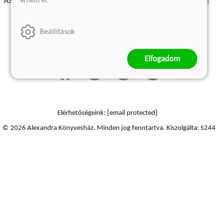
érhető el.
ÁSZF - Vásárlási feltételek
A kiadóról
Süti beállítások
Árkötött termékek
Kommentelési szabályzat
Beállítások
Szállítási információk
Elfogadom
Elérhetőségeink:
[email protected]
© 2026 Alexandra Könyvesház.
Minden jog fenntartva.
Kiszolgálta: S244