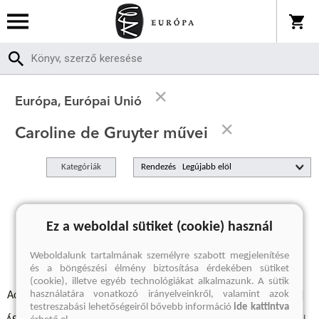
Európa, Európai Unió
Caroline de Gruyter művei
Kategóriák
Rendezés
A keresett kifejezésre nincs találat
Ez a weboldal sütiket (cookie) használ
Weboldalunk tartalmának személyre szabott megjelenítése
és a böngészési élmény biztosítása érdekében sütiket
(cookie), illetve egyéb technológiákat alkalmazunk. A sütik
használatára vonatkozó irányelveinkről, valamint azok
Adatvédelmi szabályzatok
Elállási felmondási nyilatkozat
testreszabási lehetőségeiről bővebb információ
ide kattintva