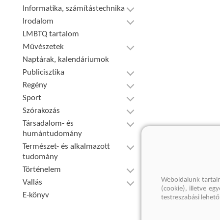
Informatika, számítástechnika
Irodalom
LMBTQ tartalom
Művészetek
Naptárak, kalendáriumok
Publicisztika
Regény
Sport
Szórakozás
Társadalom- és
humántudomány
Természet- és alkalmazott
tudomány
Történelem
Weboldalunk tartal
Vallás
(cookie), illetve e
E-könyv
testreszabási lehet