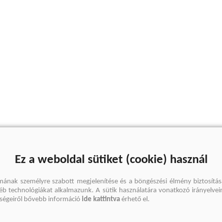
Ez a weboldal sütiket (cookie) használ
mának személyre szabott megjelenítése és a böngészési élmény biztosítás
gyéb technológiákat alkalmazunk. A sütik használatára vonatkozó irányelvei
őségeiről bővebb információ
ide kattintva
érhető el.