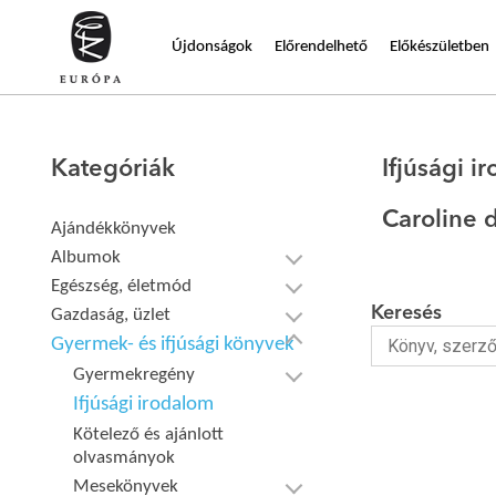
Újdonságok
Előrendelhető
Előkészületben
Kategóriák
Ifjúsági i
Caroline 
Ajándékkönyvek
Albumok
Egészség, életmód
Keresés
Gazdaság, üzlet
Gyermek- és ifjúsági könyvek
Gyermekregény
Ifjúsági irodalom
Kötelező és ajánlott
olvasmányok
Mesekönyvek