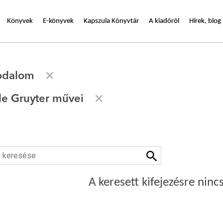
Könyvek
E-könyvek
Kapszula Könyvtár
A kiadóról
Hírek, blog
rodalom
de Gruyter művei
A keresett kifejezésre nincs