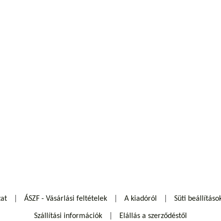
zat
ÁSZF - Vásárlási feltételek
A kiadóról
Süti beállításo
Szállítási információk
Elállás a szerződéstől