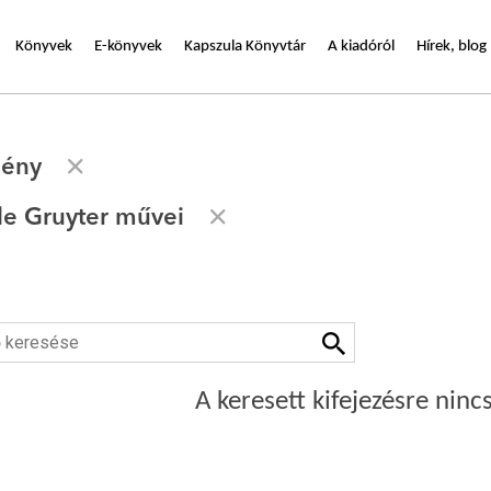
Könyvek
E-könyvek
Kapszula Könyvtár
A kiadóról
Hírek, blog
gény
de Gruyter művei
A keresett kifejezésre nincs