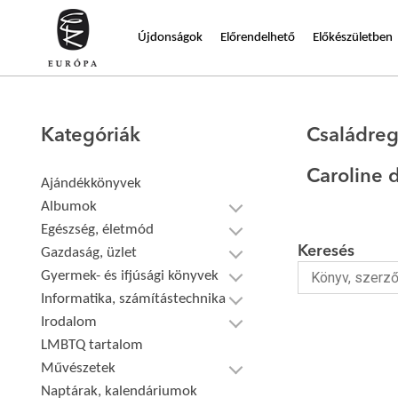
Újdonságok
Előrendelhető
Előkészületben
Kategóriák
Családre
Caroline 
Ajándékkönyvek
Albumok
Egészség, életmód
Keresés
Gazdaság, üzlet
Gyermek- és ifjúsági könyvek
Informatika, számítástechnika
Irodalom
LMBTQ tartalom
Művészetek
Naptárak, kalendáriumok