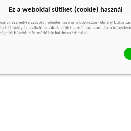
Ez a weboldal sütiket (cookie) használ
mának személyre szabott megjelenítése és a böngészési élmény biztosítás
gyéb technológiákat alkalmazunk. A sütik használatára vonatkozó irányelvei
őségeiről bővebb információ
ide kattintva
érhető el.