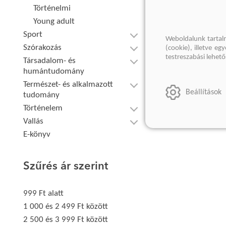
Történelmi
Young adult
Sport
Weboldalunk tartal
Szórakozás
(cookie), illetve e
testreszabási lehet
Társadalom- és
humántudomány
Természet- és alkalmazott
Beállítások
tudomány
Történelem
Vallás
E-könyv
Szűrés ár szerint
999 Ft alatt
1 000 és 2 499 Ft között
2 500 és 3 999 Ft között