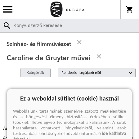
Színház- és filmművészet
Caroline de Gruyter művei
Kategóriák
Rendezés
A keresett kifejezésre nincs találat
Ez a weboldal sütiket (cookie) használ
Weboldalunk tartalmának személyre szabott megjelenítése
és a böngészési élmény biztosítása érdekében sütiket
(cookie), illetve egyéb technológiákat alkalmazunk. A sütik
használatára vonatkozó irányelveinkről, valamint azok
Adatvédelmi szabályzatok
Elállási felmondási nyilatkozat
testreszabási lehetőségeiről bővebb információ
ide kattintva