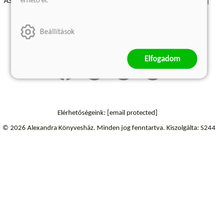
érhető el.
ÁSZF - Vásárlási feltételek
A kiadóról
Süti beállítások
Árkötött termékek
Kommentelési szabályzat
Beállítások
Szállítási információk
Elállás a szerződéstől
Elfogadom
Elérhetőségeink:
[email protected]
© 2026 Alexandra Könyvesház.
Minden jog fenntartva.
Kiszolgálta: S244