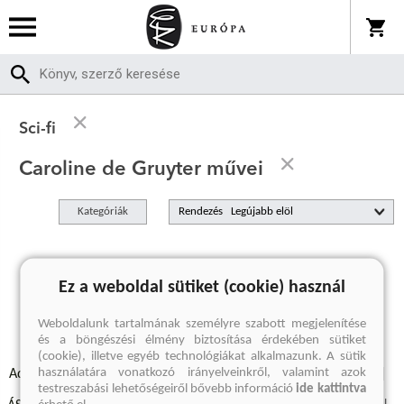
Sci-fi
Caroline de Gruyter művei
Kategóriák
Rendezés
A keresett kifejezésre nincs találat
Ez a weboldal sütiket (cookie) használ
Weboldalunk tartalmának személyre szabott megjelenítése
és a böngészési élmény biztosítása érdekében sütiket
(cookie), illetve egyéb technológiákat alkalmazunk. A sütik
használatára vonatkozó irányelveinkről, valamint azok
Adatvédelmi szabályzatok
Elállási felmondási nyilatkozat
testreszabási lehetőségeiről bővebb információ
ide kattintva