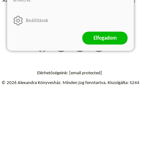
érhető el.
ÁSZF - Vásárlási feltételek
A kiadóról
Süti beállítások
Árkötött termékek
Kommentelési szabályzat
Beállítások
Szállítási információk
Elállás a szerződéstől
Elfogadom
Elérhetőségeink:
[email protected]
© 2026 Alexandra Könyvesház.
Minden jog fenntartva.
Kiszolgálta: S244