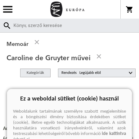
Memoár
Caroline de Gruyter művei
Kategóriák
Rendezés
A keresett kifejezésre nincs találat
Ez a weboldal sütiket (cookie) használ
Weboldalunk tartalmának személyre szabott megjelenítése
és a böngészési élmény biztosítása érdekében sütiket
(cookie), illetve egyéb technológiákat alkalmazunk. A sütik
használatára vonatkozó irányelveinkről, valamint azok
Adatvédelmi szabályzatok
Elállási felmondási nyilatkozat
testreszabási lehetőségeiről bővebb információ
ide kattintva