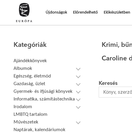
Újdonságok
Előrendelhető
Előkészületben
Kategóriák
Krimi, bű
Caroline 
Ajándékkönyvek
Albumok
Egészség, életmód
Keresés
Gazdaság, üzlet
Gyermek- és ifjúsági könyvek
Informatika, számítástechnika
Irodalom
LMBTQ tartalom
Művészetek
Naptárak, kalendáriumok