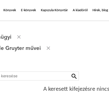
Könyvek
E-könyvek
Kapszula Könyvtár
A kiadóról
Hírek, blog
nügyi
de Gruyter művei
A keresett kifejezésre nincs