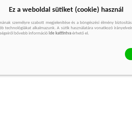
Ez a weboldal sütiket (cookie) használ
mának személyre szabott megjelenítése és a böngészési élmény biztosítás
gyéb technológiákat alkalmazunk. A sütik használatára vonatkozó irányelvei
őségeiről bővebb információ
ide kattintva
érhető el.