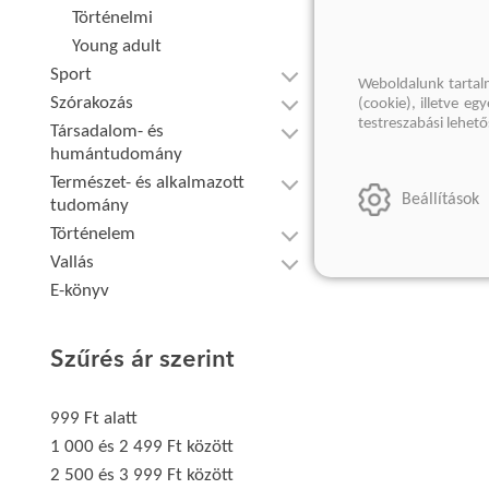
Történelmi
Young adult
Sport
Weboldalunk tartal
Szórakozás
(cookie), illetve e
testreszabási lehet
Társadalom- és
humántudomány
Természet- és alkalmazott
Beállítások
tudomány
Történelem
Vallás
E-könyv
Szűrés ár szerint
999 Ft alatt
1 000 és 2 499 Ft között
2 500 és 3 999 Ft között