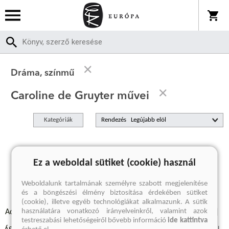
Dráma, színmű
Caroline de Gruyter művei
Kategóriák
Rendezés
A keresett kifejezésre nincs találat
Ez a weboldal sütiket (cookie) használ
Weboldalunk tartalmának személyre szabott megjelenítése
és a böngészési élmény biztosítása érdekében sütiket
(cookie), illetve egyéb technológiákat alkalmazunk. A sütik
használatára vonatkozó irányelveinkről, valamint azok
Adatvédelmi szabályzatok
Elállási felmondási nyilatkozat
testreszabási lehetőségeiről bővebb információ
ide kattintva