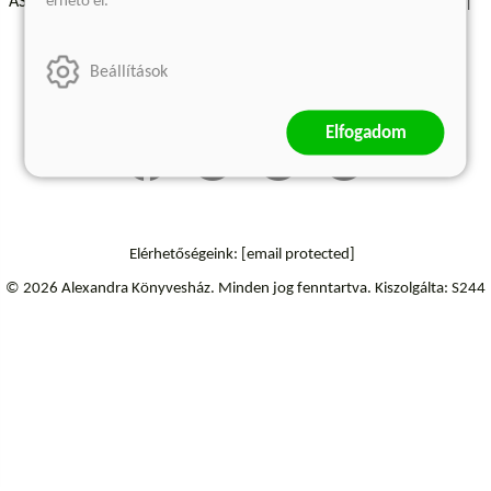
érhető el.
ÁSZF - Vásárlási feltételek
A kiadóról
Süti beállítások
Árkötött termékek
Kommentelési szabályzat
Beállítások
Szállítási információk
Elállás a szerződéstől
Elfogadom
Elérhetőségeink:
[email protected]
© 2026 Alexandra Könyvesház.
Minden jog fenntartva.
Kiszolgálta: S244