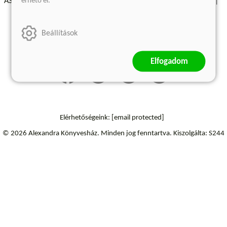
érhető el.
ÁSZF - Vásárlási feltételek
A kiadóról
Süti beállítások
Árkötött termékek
Kommentelési szabályzat
Beállítások
Szállítási információk
Elállás a szerződéstől
Elfogadom
Elérhetőségeink:
[email protected]
© 2026 Alexandra Könyvesház.
Minden jog fenntartva.
Kiszolgálta: S244