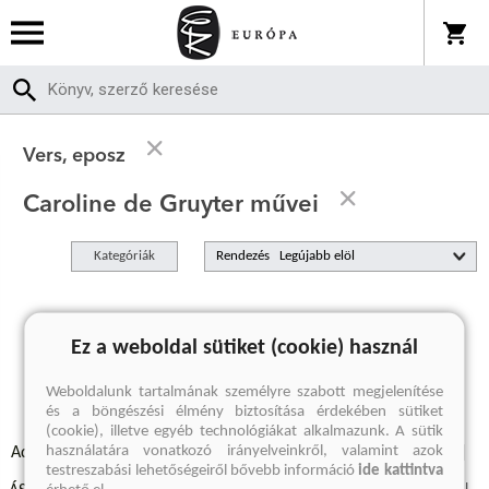
Vers, eposz
Caroline de Gruyter művei
Kategóriák
Rendezés
A keresett kifejezésre nincs találat
Ez a weboldal sütiket (cookie) használ
Weboldalunk tartalmának személyre szabott megjelenítése
és a böngészési élmény biztosítása érdekében sütiket
(cookie), illetve egyéb technológiákat alkalmazunk. A sütik
használatára vonatkozó irányelveinkről, valamint azok
Adatvédelmi szabályzatok
Elállási felmondási nyilatkozat
testreszabási lehetőségeiről bővebb információ
ide kattintva