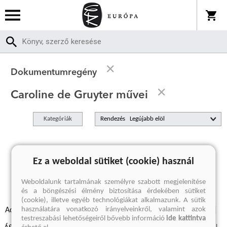
Dokumentumregény
Caroline de Gruyter művei
Kategóriák
Rendezés
A keresett kifejezésre nincs találat
Ez a weboldal sütiket (cookie) használ
Weboldalunk tartalmának személyre szabott megjelenítése
és a böngészési élmény biztosítása érdekében sütiket
(cookie), illetve egyéb technológiákat alkalmazunk. A sütik
használatára vonatkozó irányelveinkről, valamint azok
Adatvédelmi szabályzatok
Elállási felmondási nyilatkozat
testreszabási lehetőségeiről bővebb információ
ide kattintva