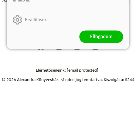
érhető el.
ÁSZF - Vásárlási feltételek
A kiadóról
Süti beállítások
Árkötött termékek
Kommentelési szabályzat
Beállítások
Szállítási információk
Elállás a szerződéstől
Elfogadom
Elérhetőségeink:
[email protected]
© 2026 Alexandra Könyvesház.
Minden jog fenntartva.
Kiszolgálta: S244