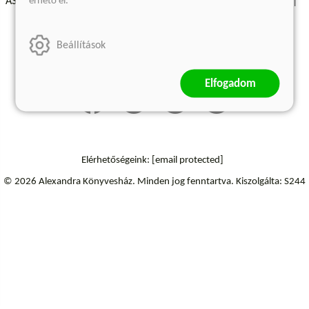
érhető el.
ÁSZF - Vásárlási feltételek
A kiadóról
Süti beállítások
Árkötött termékek
Kommentelési szabályzat
Beállítások
Szállítási információk
Elállás a szerződéstől
Elfogadom
Elérhetőségeink:
[email protected]
© 2026 Alexandra Könyvesház.
Minden jog fenntartva.
Kiszolgálta: S244