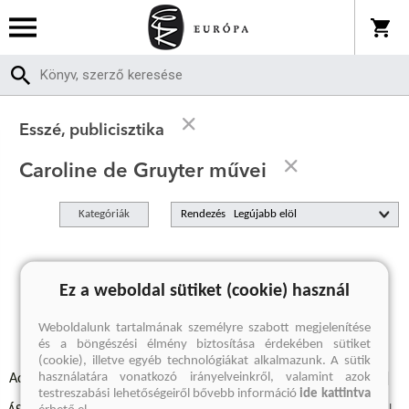
Esszé, publicisztika
Caroline de Gruyter művei
Kategóriák
Rendezés
A keresett kifejezésre nincs találat
Ez a weboldal sütiket (cookie) használ
Weboldalunk tartalmának személyre szabott megjelenítése
és a böngészési élmény biztosítása érdekében sütiket
(cookie), illetve egyéb technológiákat alkalmazunk. A sütik
használatára vonatkozó irányelveinkről, valamint azok
Adatvédelmi szabályzatok
Elállási felmondási nyilatkozat
testreszabási lehetőségeiről bővebb információ
ide kattintva