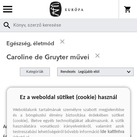
Egészség, életmód
Caroline de Gruyter művei
Kategóriák
Rendezés
A keresett kifejezésre nincs találat
Ez a weboldal sütiket (cookie) használ
Weboldalunk tartalmának személyre szabott megjelenítése
és a böngészési élmény biztosítása érdekében sütiket
(cookie), illetve egyéb technológiákat alkalmazunk. A sütik
használatára vonatkozó irányelveinkről, valamint azok
Adatvédelmi szabályzatok
Elállási felmondási nyilatkozat
testreszabási lehetőségeiről bővebb információ
ide kattintva