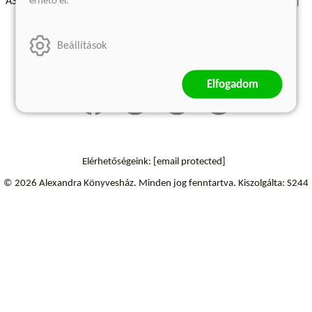
érhető el.
ÁSZF - Vásárlási feltételek
A kiadóról
Süti beállítások
Árkötött termékek
Kommentelési szabályzat
Beállítások
Szállítási információk
Elfogadom
Elérhetőségeink:
[email protected]
© 2026 Alexandra Könyvesház.
Minden jog fenntartva.
Kiszolgálta: S244