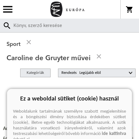
Sport
Caroline de Gruyter művei
Kategóriák
Rendezés
A keresett kifejezésre nincs találat
Ez a weboldal sütiket (cookie) használ
Weboldalunk tartalmának személyre szabott megjelenítése
és a böngészési élmény biztosítása érdekében sütiket
(cookie), illetve egyéb technológiákat alkalmazunk. A sütik
használatára vonatkozó irányelveinkről, valamint azok
Adatvédelmi szabályzatok
Elállási felmondási nyilatkozat
testreszabási lehetőségeiről bővebb információ
ide kattintva