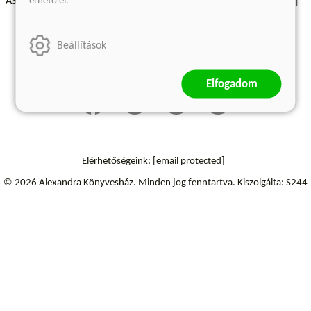
érhető el.
ÁSZF - Vásárlási feltételek
A kiadóról
Süti beállítások
Árkötött termékek
Kommentelési szabályzat
Beállítások
Szállítási információk
Elállás a szerződéstől
Elfogadom
Elérhetőségeink:
[email protected]
© 2026 Alexandra Könyvesház.
Minden jog fenntartva.
Kiszolgálta: S244