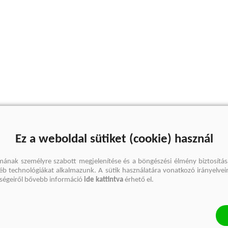
Ez a weboldal sütiket (cookie) használ
mának személyre szabott megjelenítése és a böngészési élmény biztosítás
gyéb technológiákat alkalmazunk. A sütik használatára vonatkozó irányelvei
őségeiről bővebb információ
ide kattintva
érhető el.