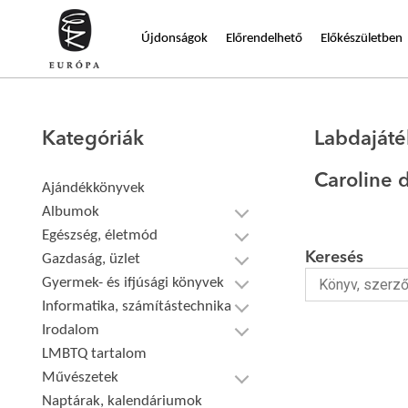
Újdonságok
Előrendelhető
Előkészületben
Kategóriák
Labdaját
Caroline 
Ajándékkönyvek
Albumok
Egészség, életmód
Keresés
Gazdaság, üzlet
Gyermek- és ifjúsági könyvek
Informatika, számítástechnika
Irodalom
LMBTQ tartalom
Művészetek
Naptárak, kalendáriumok