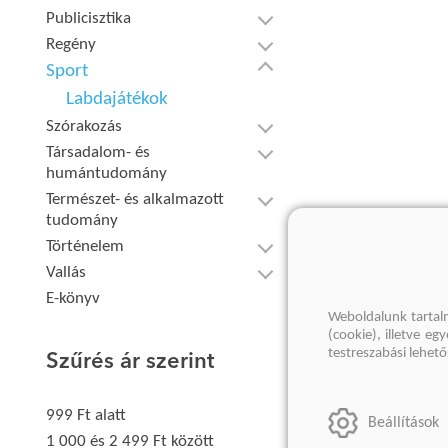
Publicisztika
Regény
Sport
Labdajátékok
Szórakozás
Társadalom- és
humántudomány
Természet- és alkalmazott
tudomány
Történelem
Vallás
E-könyv
Weboldalunk tartal
(cookie), illetve e
testreszabási lehet
Szűrés ár szerint
999 Ft alatt
Beállítások
1 000 és 2 499 Ft között