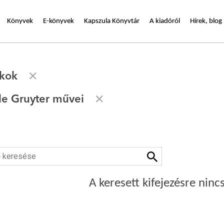
Könyvek
E-könyvek
Kapszula Könyvtár
A kiadóról
Hírek, blog
ékok
de Gruyter művei
A keresett kifejezésre nincs