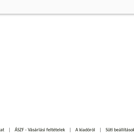
zat
ÁSZF - Vásárlási feltételek
A kiadóról
Süti beállításo