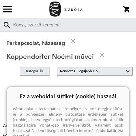
Párkapcsolat, házasság
Koppendorfer Noémi művei
Kategóriák
Rendezés
A keresett kifejezésre nincs találat
Ez a weboldal sütiket (cookie) használ
Weboldalunk tartalmának személyre szabott megjelenítése
és a böngészési élmény biztosítása érdekében sütiket
(cookie), illetve egyéb technológiákat alkalmazunk. A sütik
használatára vonatkozó irányelveinkről, valamint azok
Adatvédelmi szabályzatok
Elállási felmondási nyilatkozat
testreszabási lehetőségeiről bővebb információ
ide kattintva