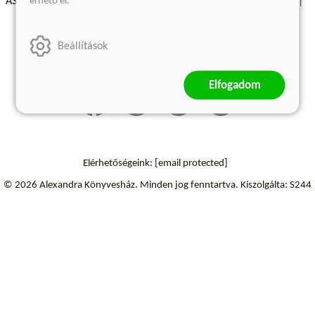
érhető el.
ÁSZF - Vásárlási feltételek
A kiadóról
Süti beállítások
Árkötött termékek
Kommentelési szabályzat
Beállítások
Szállítási információk
Elállás a szerződéstől
Elfogadom
Elérhetőségeink:
[email protected]
© 2026 Alexandra Könyvesház.
Minden jog fenntartva.
Kiszolgálta: S244