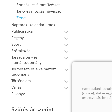
Színház- és filmművészet
Tánc- és mozgásművészet
Zene
Naptárak, kalendáriumok
Publicisztika
Regény
Sport
Szórakozás
Társadalom- és
humántudomány
Természet- és alkalmazott
tudomány
Történelem
Vallás
Weboldalunk tartal
(cookie), illetve e
E-könyv
testreszabási lehet
Szűrés ár szerint