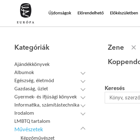
Újdonságok
Előrendelhető
Előkészületben
Kategóriák
Zene
Koppendo
Ajándékkönyvek
Albumok
Egészség, életmód
Keresés
Gazdaság, üzlet
Gyermek- és ifjúsági könyvek
Informatika, számítástechnika
Irodalom
LMBTQ tartalom
Művészetek
Képzőművészet