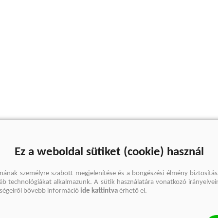
Ez a weboldal sütiket (cookie) használ
mának személyre szabott megjelenítése és a böngészési élmény biztosítás
gyéb technológiákat alkalmazunk. A sütik használatára vonatkozó irányelvei
őségeiről bővebb információ
ide kattintva
érhető el.