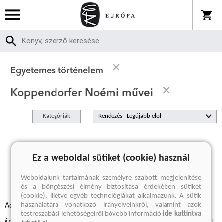
Egyetemes történelem
Koppendorfer Noémi művei
Kategóriák
Rendezés
A keresett kifejezésre nincs találat
Ez a weboldal sütiket (cookie) használ
Weboldalunk tartalmának személyre szabott megjelenítése
és a böngészési élmény biztosítása érdekében sütiket
(cookie), illetve egyéb technológiákat alkalmazunk. A sütik
használatára vonatkozó irányelveinkről, valamint azok
Adatvédelmi szabályzatok
Elállási felmondási nyilatkozat
testreszabási lehetőségeiről bővebb információ
ide kattintva