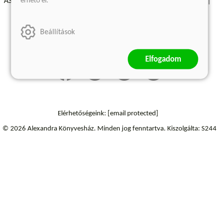
érhető el.
ÁSZF - Vásárlási feltételek
A kiadóról
Süti beállítások
Árkötött termékek
Kommentelési szabályzat
Beállítások
Szállítási információk
Elállás a szerződéstől
Elfogadom
Elérhetőségeink:
[email protected]
© 2026 Alexandra Könyvesház.
Minden jog fenntartva.
Kiszolgálta: S244