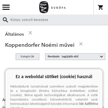
Általános
Koppendorfer Noémi művei
Kategóriák
Rendezés
A keresett kifejezésre nincs találat
Ez a weboldal sütiket (cookie) használ
Weboldalunk tartalmának személyre szabott megjelenítése
és a böngészési élmény biztosítása érdekében sütiket
(cookie), illetve egyéb technológiákat alkalmazunk. A sütik
használatára vonatkozó irányelveinkről, valamint azok
Adatvédelmi szabályzatok
Elállási felmondási nyilatkozat
testreszabási lehetőségeiről bővebb információ
ide kattintva