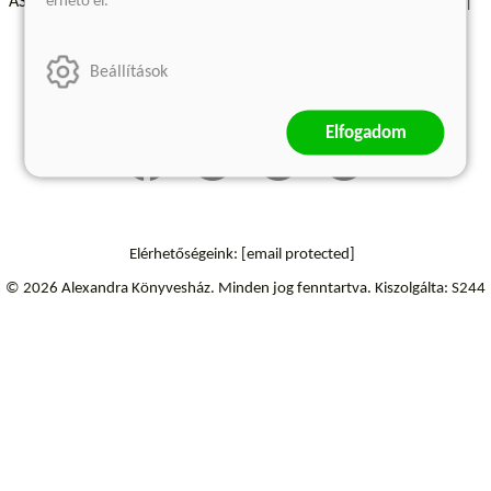
érhető el.
ÁSZF - Vásárlási feltételek
A kiadóról
Süti beállítások
Árkötött termékek
Kommentelési szabályzat
Beállítások
Szállítási információk
Elállás a szerződéstől
Elfogadom
Elérhetőségeink:
[email protected]
© 2026 Alexandra Könyvesház.
Minden jog fenntartva.
Kiszolgálta: S244