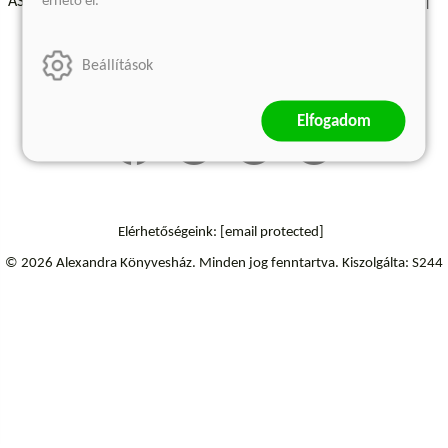
érhető el.
ÁSZF - Vásárlási feltételek
A kiadóról
Süti beállítások
Árkötött termékek
Kommentelési szabályzat
Beállítások
Szállítási információk
Elállás a szerződéstől
Elfogadom
Elérhetőségeink:
[email protected]
© 2026 Alexandra Könyvesház.
Minden jog fenntartva.
Kiszolgálta: S244