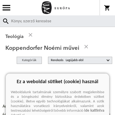
Teológia
Koppendorfer Noémi művei
Kategóriák
Rendezés
A keresett kifejezésre nincs találat
Ez a weboldal sütiket (cookie) használ
Weboldalunk tartalmának személyre szabott megjelenítése
és a böngészési élmény biztosítása érdekében sütiket
(cookie), illetve egyéb technológiákat alkalmazunk. A sütik
használatára vonatkozó irányelveinkről, valamint azok
Adatvédelmi szabályzatok
Elállási felmondási nyilatkozat
testreszabási lehetőségeiről bővebb információ
ide kattintva