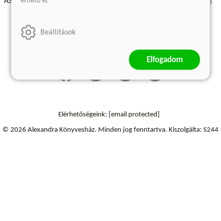
érhető el.
ÁSZF - Vásárlási feltételek
A kiadóról
Süti beállítások
Árkötött termékek
Kommentelési szabályzat
Beállítások
Szállítási információk
Elállás a szerződéstől
Elfogadom
Elérhetőségeink:
[email protected]
© 2026 Alexandra Könyvesház.
Minden jog fenntartva.
Kiszolgálta: S244