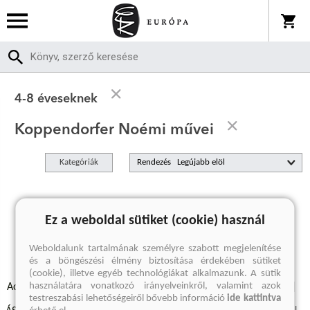
4-8 éveseknek
Koppendorfer Noémi művei
Kategóriák
Rendezés
A keresett kifejezésre nincs találat
Ez a weboldal sütiket (cookie) használ
Weboldalunk tartalmának személyre szabott megjelenítése
és a böngészési élmény biztosítása érdekében sütiket
(cookie), illetve egyéb technológiákat alkalmazunk. A sütik
használatára vonatkozó irányelveinkről, valamint azok
Adatvédelmi szabályzatok
Elállási felmondási nyilatkozat
testreszabási lehetőségeiről bővebb információ
ide kattintva