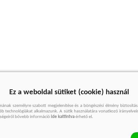
Ez a weboldal sütiket (cookie) használ
mának személyre szabott megjelenítése és a böngészési élmény biztosítás
gyéb technológiákat alkalmazunk. A sütik használatára vonatkozó irányelvei
őségeiről bővebb információ
ide kattintva
érhető el.