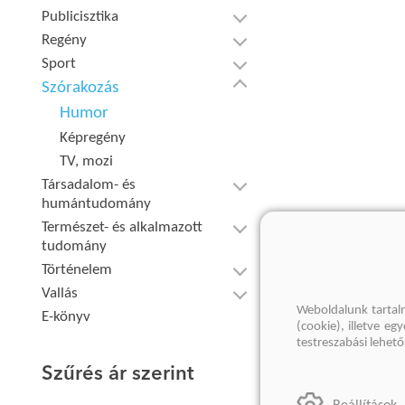
Publicisztika
Regény
Sport
Szórakozás
Humor
Képregény
TV, mozi
Társadalom- és
humántudomány
Természet- és alkalmazott
tudomány
Történelem
Vallás
Weboldalunk tartal
E-könyv
(cookie), illetve e
testreszabási lehet
Szűrés ár szerint