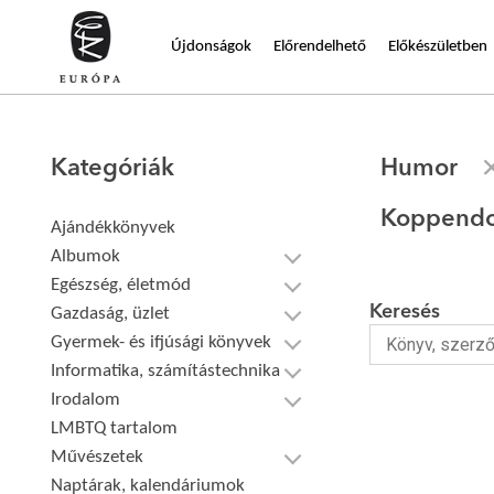
Újdonságok
Előrendelhető
Előkészületben
Kategóriák
Humor
Koppendo
Ajándékkönyvek
Albumok
Egészség, életmód
Keresés
Gazdaság, üzlet
Gyermek- és ifjúsági könyvek
Informatika, számítástechnika
Irodalom
LMBTQ tartalom
Művészetek
Naptárak, kalendáriumok