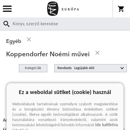
Egyéb
Koppendorfer Noémi művei
Kategóriák
Rendezés
A keresett kifejezésre nincs találat
Ez a weboldal sütiket (cookie) használ
Weboldalunk tartalmának személyre szabott megjelenítése
és a böngészési élmény biztosítása érdekében sütiket
(cookie), illetve egyéb technológiákat alkalmazunk. A sütik
használatára vonatkozó irányelveinkről, valamint azok
Adatvédelmi szabályzatok
Elállási felmondási nyilatkozat
testreszabási lehetőségeiről bővebb információ
ide kattintva