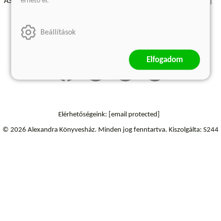
érhető el.
ÁSZF - Vásárlási feltételek
A kiadóról
Süti beállítások
Árkötött termékek
Kommentelési szabályzat
Beállítások
Szállítási információk
Elállás a szerződéstől
Elfogadom
Elérhetőségeink:
[email protected]
© 2026 Alexandra Könyvesház.
Minden jog fenntartva.
Kiszolgálta: S244