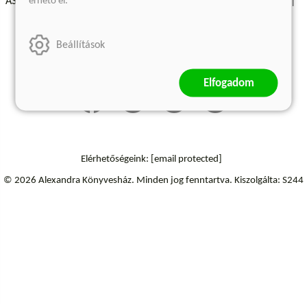
érhető el.
ÁSZF - Vásárlási feltételek
A kiadóról
Süti beállítások
Árkötött termékek
Kommentelési szabályzat
Beállítások
Szállítási információk
Elállás a szerződéstől
Elfogadom
Elérhetőségeink:
[email protected]
© 2026 Alexandra Könyvesház.
Minden jog fenntartva.
Kiszolgálta: S244