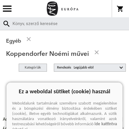
Egyéb
Koppendorfer Noémi művei
Kategóriák
Rendezés
A keresett kifejezésre nincs találat
Ez a weboldal sütiket (cookie) használ
Weboldalunk tartalmának személyre szabott megjelenítése
és a böngészési élmény biztosítása érdekében sütiket
(cookie), illetve egyéb technológiákat alkalmazunk. A sütik
használatára vonatkozó irányelveinkről, valamint azok
Adatvédelmi szabályzatok
Elállási felmondási nyilatkozat
testreszabási lehetőségeiről bővebb információ
ide kattintva