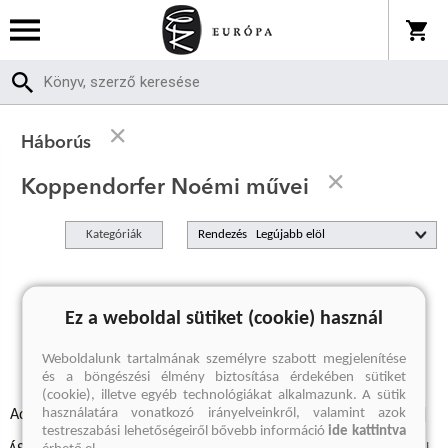
Háborús
Koppendorfer Noémi művei
Kategóriák
Rendezés
A keresett kifejezésre nincs találat
Ez a weboldal sütiket (cookie) használ
Weboldalunk tartalmának személyre szabott megjelenítése
és a böngészési élmény biztosítása érdekében sütiket
(cookie), illetve egyéb technológiákat alkalmazunk. A sütik
használatára vonatkozó irányelveinkről, valamint azok
Adatvédelmi szabályzatok
Elállási felmondási nyilatkozat
testreszabási lehetőségeiről bővebb információ
ide kattintva