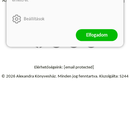
érhető el.
ÁSZF - Vásárlási feltételek
A kiadóról
Süti beállítások
Árkötött termékek
Kommentelési szabályzat
Beállítások
Szállítási információk
Elállás a szerződéstől
Elfogadom
Elérhetőségeink:
[email protected]
© 2026 Alexandra Könyvesház.
Minden jog fenntartva.
Kiszolgálta: S244