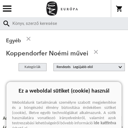
Egyéb
Koppendorfer Noémi művei
Kategóriák
Rendezés
A keresett kifejezésre nincs találat
Ez a weboldal sütiket (cookie) használ
Weboldalunk tartalmának személyre szabott megjelenítése
és a böngészési élmény biztosítása érdekében sütiket
(cookie), illetve egyéb technológiákat alkalmazunk. A sütik
használatára vonatkozó irányelveinkről, valamint azok
Adatvédelmi szabályzatok
Elállási felmondási nyilatkozat
testreszabási lehetőségeiről bővebb információ
ide kattintva