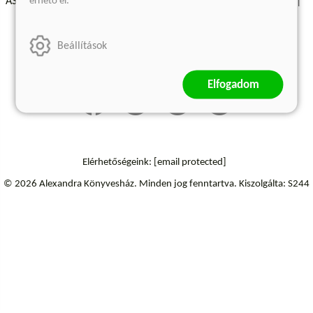
érhető el.
ÁSZF - Vásárlási feltételek
A kiadóról
Süti beállítások
Árkötött termékek
Kommentelési szabályzat
Beállítások
Szállítási információk
Elállás a szerződéstől
Elfogadom
Elérhetőségeink:
[email protected]
© 2026 Alexandra Könyvesház.
Minden jog fenntartva.
Kiszolgálta: S244