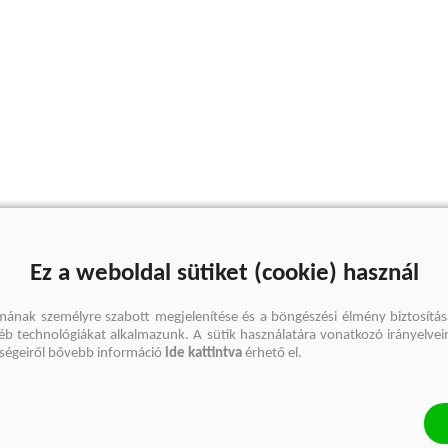
Ez a weboldal sütiket (cookie) használ
mának személyre szabott megjelenítése és a böngészési élmény biztosítás
gyéb technológiákat alkalmazunk. A sütik használatára vonatkozó irányelvei
őségeiről bővebb információ
ide kattintva
érhető el.