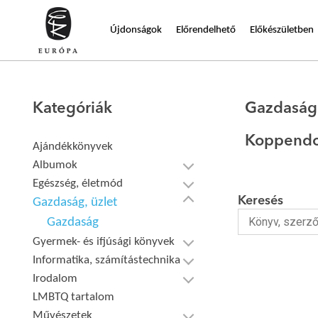
Újdonságok
Előrendelhető
Előkészületben
Kategóriák
Gazdaság
Koppendo
Ajándékkönyvek
Albumok
Egészség, életmód
Keresés
Gazdaság, üzlet
Gazdaság
Gyermek- és ifjúsági könyvek
Informatika, számítástechnika
Irodalom
LMBTQ tartalom
Művészetek