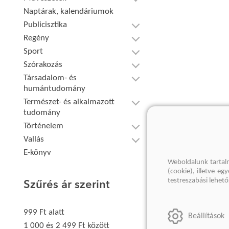
Naptárak, kalendáriumok
Publicisztika
Regény
Sport
Szórakozás
Társadalom- és
humántudomány
Természet- és alkalmazott
tudomány
Történelem
Vallás
E-könyv
Weboldalunk tartal
(cookie), illetve e
testreszabási lehet
Szűrés ár szerint
999 Ft alatt
Beállítások
1 000 és 2 499 Ft között