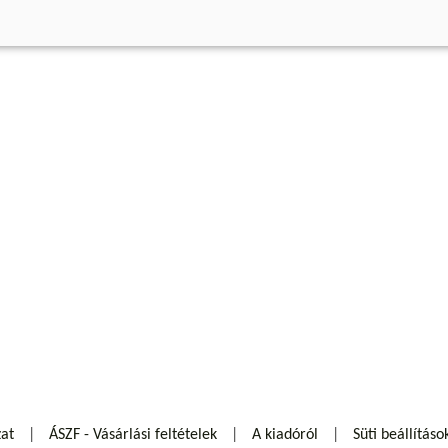
zat
ÁSZF - Vásárlási feltételek
A kiadóról
Süti beállításo