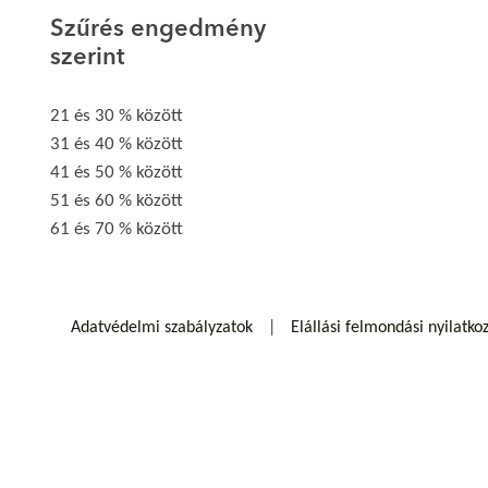
Szűrés engedmény
szerint
21 és 30 % között
31 és 40 % között
41 és 50 % között
51 és 60 % között
61 és 70 % között
Adatvédelmi szabályzatok
Elállási felmondási nyilatko