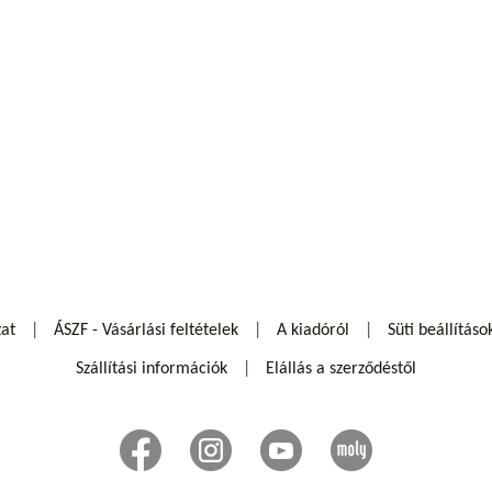
zat
ÁSZF - Vásárlási feltételek
A kiadóról
Süti beállításo
Szállítási információk
Elállás a szerződéstől