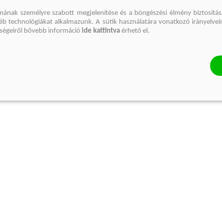
mának személyre szabott megjelenítése és a böngészési élmény biztosítás
gyéb technológiákat alkalmazunk. A sütik használatára vonatkozó irányelvei
őségeiről bővebb információ
ide kattintva
érhető el.