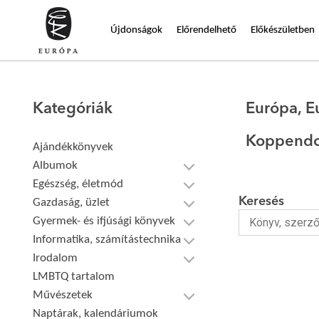
Újdonságok
Előrendelhető
Előkészületben
Kategóriák
Európa, E
Koppendo
Ajándékkönyvek
Albumok
Egészség, életmód
Keresés
Gazdaság, üzlet
Gyermek- és ifjúsági könyvek
Informatika, számítástechnika
Irodalom
LMBTQ tartalom
Művészetek
Naptárak, kalendáriumok