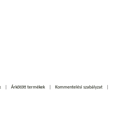
k
Árkötött termékek
Kommentelési szabályzat