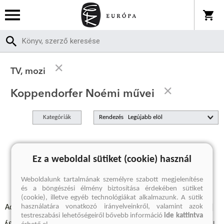
TV, mozi
Koppendorfer Noémi művei
Kategóriák
Rendezés
A keresett kifejezésre nincs találat
Ez a weboldal sütiket (cookie) használ
Weboldalunk tartalmának személyre szabott megjelenítése
és a böngészési élmény biztosítása érdekében sütiket
(cookie), illetve egyéb technológiákat alkalmazunk. A sütik
használatára vonatkozó irányelveinkről, valamint azok
Adatvédelmi szabályzatok
Elállási felmondási nyilatkozat
testreszabási lehetőségeiről bővebb információ
ide kattintva