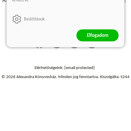
érhető el.
ÁSZF - Vásárlási feltételek
A kiadóról
Süti beállítások
Árkötött termékek
Kommentelési szabályzat
Beállítások
Szállítási információk
Elállás a szerződéstől
Elfogadom
Elérhetőségeink:
[email protected]
© 2026 Alexandra Könyvesház.
Minden jog fenntartva.
Kiszolgálta: S244