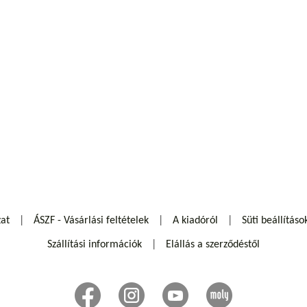
zat
ÁSZF - Vásárlási feltételek
A kiadóról
Süti beállításo
Szállítási információk
Elállás a szerződéstől