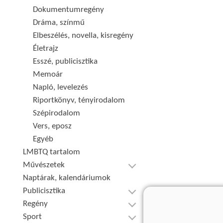
Dokumentumregény
Dráma, színmű
Elbeszélés, novella, kisregény
Életrajz
Esszé, publicisztika
Memoár
Napló, levelezés
Riportkönyv, tényirodalom
Szépirodalom
Vers, eposz
Egyéb
LMBTQ tartalom
Művészetek
Naptárak, kalendáriumok
Publicisztika
Regény
Sport