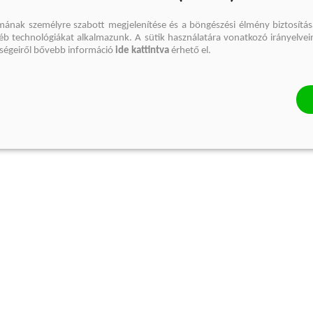
mának személyre szabott megjelenítése és a böngészési élmény biztosítás
gyéb technológiákat alkalmazunk. A sütik használatára vonatkozó irányelvei
őségeiről bővebb információ
ide kattintva
érhető el.