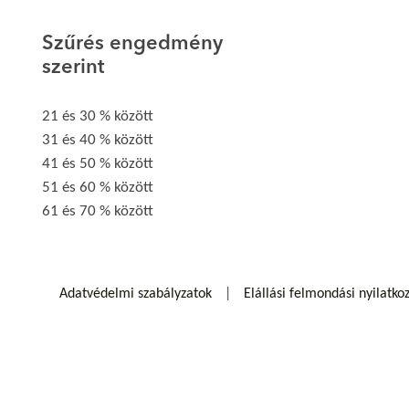
Szűrés engedmény
szerint
21 és 30 % között
31 és 40 % között
41 és 50 % között
51 és 60 % között
61 és 70 % között
Adatvédelmi szabályzatok
Elállási felmondási nyilatko