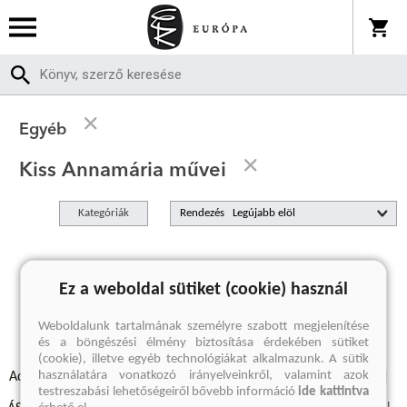
Egyéb
Kiss Annamária művei
Kategóriák
Rendezés
A keresett kifejezésre nincs találat
Ez a weboldal sütiket (cookie) használ
Weboldalunk tartalmának személyre szabott megjelenítése
és a böngészési élmény biztosítása érdekében sütiket
(cookie), illetve egyéb technológiákat alkalmazunk. A sütik
használatára vonatkozó irányelveinkről, valamint azok
Adatvédelmi szabályzatok
Elállási felmondási nyilatkozat
testreszabási lehetőségeiről bővebb információ
ide kattintva