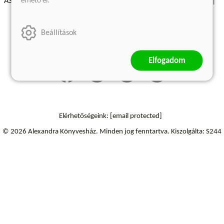
érhető el.
ÁSZF - Vásárlási feltételek
A kiadóról
Süti beállítások
Árkötött termékek
Kommentelési szabályzat
Beállítások
Szállítási információk
Elállás a szerződéstől
Elfogadom
Elérhetőségeink:
[email protected]
© 2026 Alexandra Könyvesház.
Minden jog fenntartva.
Kiszolgálta: S244