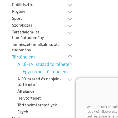
Publicisztika
Regény
Sport
Szórakozás
Társadalom- és
humántudomány
Természet- és alkalmazott
tudomány
Történelem
A 18-19. század története
Egyetemes történelem
A 20. század és napjaink
története
Általános
Helytörténet
Történelmi személyek
Weboldalunk tartal
Egyéb
(cookie), illetve e
testreszabási lehet