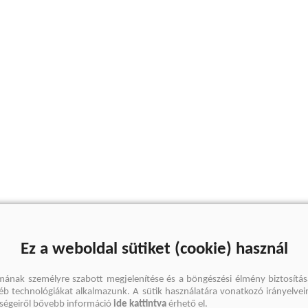
Ez a weboldal sütiket (cookie) használ
mának személyre szabott megjelenítése és a böngészési élmény biztosítás
gyéb technológiákat alkalmazunk. A sütik használatára vonatkozó irányelvei
őségeiről bővebb információ
ide kattintva
érhető el.