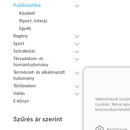
Publicisztika
Közéleti
Riport, interjú
Egyéb
Regény
Sport
Szórakozás
Társadalom- és
humántudomány
Természet- és alkalmazott
tudomány
Történelem
Vallás
Weboldalunk tartal
E-könyv
(cookie), illetve e
testreszabási lehet
Szűrés ár szerint