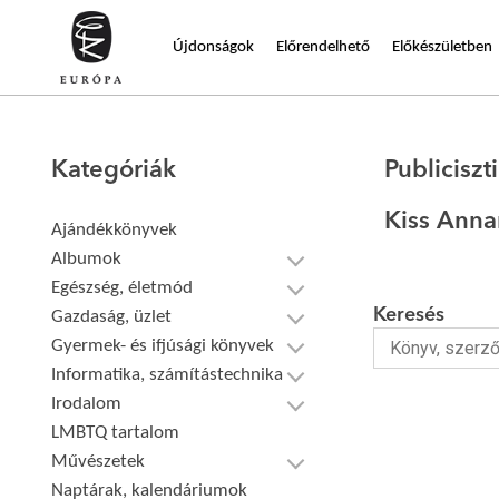
Újdonságok
Előrendelhető
Előkészületben
Kategóriák
Publiciszt
Kiss Anna
Ajándékkönyvek
Albumok
Egészség, életmód
Keresés
Gazdaság, üzlet
Gyermek- és ifjúsági könyvek
Informatika, számítástechnika
Irodalom
LMBTQ tartalom
Művészetek
Naptárak, kalendáriumok