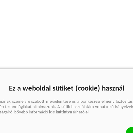
Ez a weboldal sütiket (cookie) használ
mának személyre szabott megjelenítése és a böngészési élmény biztosítás
gyéb technológiákat alkalmazunk. A sütik használatára vonatkozó irányelvei
őségeiről bővebb információ
ide kattintva
érhető el.