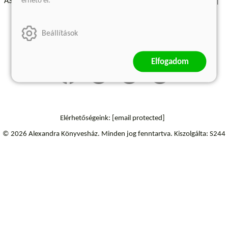
érhető el.
ÁSZF - Vásárlási feltételek
A kiadóról
Süti beállítások
Árkötött termékek
Kommentelési szabályzat
Beállítások
Szállítási információk
Elállás a szerződéstől
Elfogadom
Elérhetőségeink:
[email protected]
© 2026 Alexandra Könyvesház.
Minden jog fenntartva.
Kiszolgálta: S244