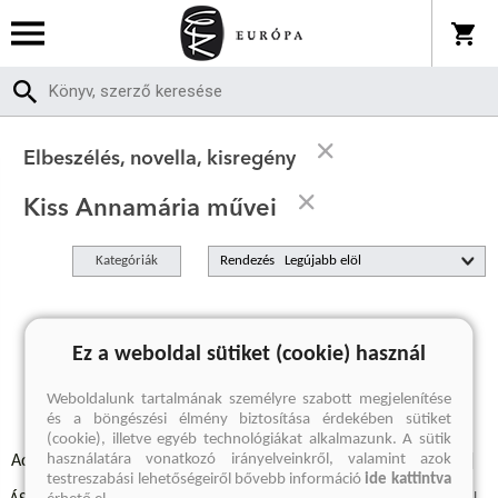
Elbeszélés, novella, kisregény
Kiss Annamária művei
Kategóriák
Rendezés
A keresett kifejezésre nincs találat
Ez a weboldal sütiket (cookie) használ
Weboldalunk tartalmának személyre szabott megjelenítése
és a böngészési élmény biztosítása érdekében sütiket
(cookie), illetve egyéb technológiákat alkalmazunk. A sütik
használatára vonatkozó irányelveinkről, valamint azok
Adatvédelmi szabályzatok
Elállási felmondási nyilatkozat
testreszabási lehetőségeiről bővebb információ
ide kattintva