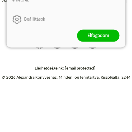
érhető el.
ÁSZF - Vásárlási feltételek
A kiadóról
Süti beállítások
Árkötött termékek
Kommentelési szabályzat
Beállítások
Szállítási információk
Elállás a szerződéstől
Elfogadom
Elérhetőségeink:
[email protected]
© 2026 Alexandra Könyvesház.
Minden jog fenntartva.
Kiszolgálta: S244