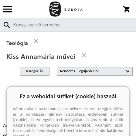
Teológia
Kiss Annamária művei
Kategóriák
Rendezés
A keresett kifejezésre nincs találat
Ez a weboldal sütiket (cookie) használ
Weboldalunk tartalmának személyre szabott megjelenítése
és a böngészési élmény biztosítása érdekében sütiket
(cookie), illetve egyéb technológiákat alkalmazunk. A sütik
használatára vonatkozó irányelveinkről, valamint azok
Adatvédelmi szabályzatok
Elállási felmondási nyilatkozat
testreszabási lehetőségeiről bővebb információ
ide kattintva