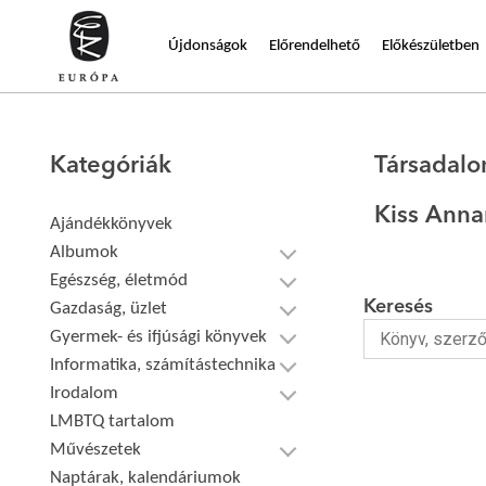
Újdonságok
Előrendelhető
Előkészületben
Kategóriák
Társadal
Kiss Anna
Ajándékkönyvek
Albumok
Egészség, életmód
Keresés
Gazdaság, üzlet
Gyermek- és ifjúsági könyvek
Informatika, számítástechnika
Irodalom
LMBTQ tartalom
Művészetek
Naptárak, kalendáriumok