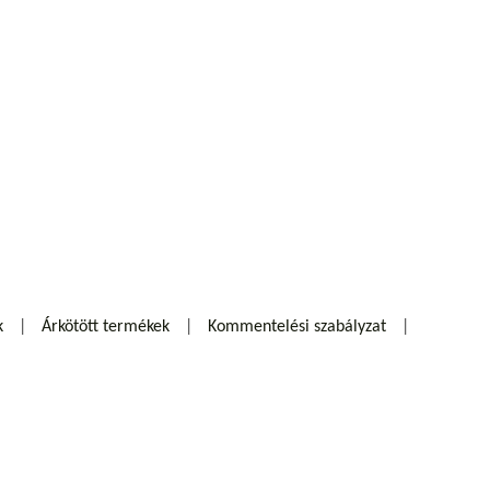
k
Árkötött termékek
Kommentelési szabályzat