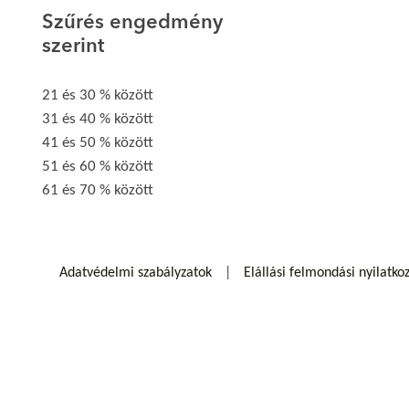
Szűrés engedmény
szerint
21 és 30 % között
31 és 40 % között
41 és 50 % között
51 és 60 % között
61 és 70 % között
Adatvédelmi szabályzatok
Elállási felmondási nyilatko