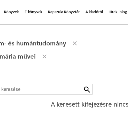
Könyvek
E-könyvek
Kapszula Könyvtár
A kiadóról
Hírek, blog
om- és humántudomány
mária művei
A keresett kifejezésre nincs