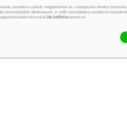
mának személyre szabott megjelenítése és a böngészési élmény biztosítás
gyéb technológiákat alkalmazunk. A sütik használatára vonatkozó irányelvei
őségeiről bővebb információ
ide kattintva
érhető el.