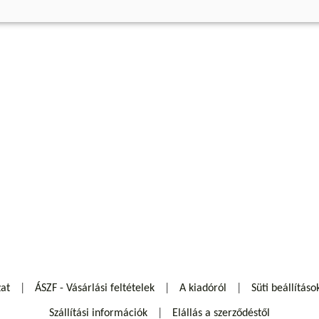
zat
ÁSZF - Vásárlási feltételek
A kiadóról
Süti beállításo
Szállítási információk
Elállás a szerződéstől