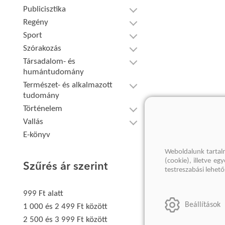
Publicisztika
Regény
Sport
Szórakozás
Társadalom- és
humántudomány
Természet- és alkalmazott
tudomány
Történelem
Vallás
E-könyv
Weboldalunk tartal
(cookie), illetve e
Szűrés ár szerint
testreszabási lehet
999 Ft alatt
Beállítások
1 000 és 2 499 Ft között
2 500 és 3 999 Ft között