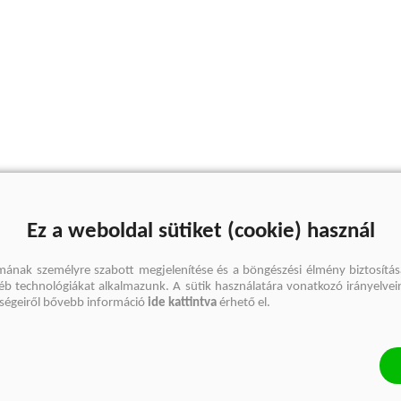
Ez a weboldal sütiket (cookie) használ
mának személyre szabott megjelenítése és a böngészési élmény biztosítás
gyéb technológiákat alkalmazunk. A sütik használatára vonatkozó irányelvei
őségeiről bővebb információ
ide kattintva
érhető el.