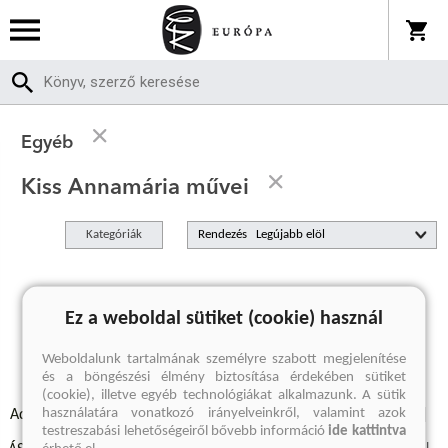
Egyéb
Kiss Annamária művei
Kategóriák
Rendezés
A keresett kifejezésre nincs találat
Ez a weboldal sütiket (cookie) használ
Weboldalunk tartalmának személyre szabott megjelenítése
és a böngészési élmény biztosítása érdekében sütiket
(cookie), illetve egyéb technológiákat alkalmazunk. A sütik
használatára vonatkozó irányelveinkről, valamint azok
Adatvédelmi szabályzatok
Elállási felmondási nyilatkozat
testreszabási lehetőségeiről bővebb információ
ide kattintva