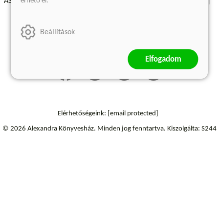
érhető el.
ÁSZF - Vásárlási feltételek
A kiadóról
Süti beállítások
Árkötött termékek
Kommentelési szabályzat
Beállítások
Szállítási információk
Elállás a szerződéstől
Elfogadom
Elérhetőségeink:
[email protected]
© 2026 Alexandra Könyvesház.
Minden jog fenntartva.
Kiszolgálta: S244