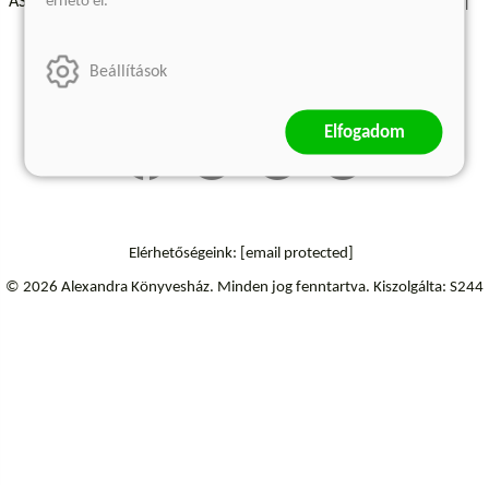
érhető el.
ÁSZF - Vásárlási feltételek
A kiadóról
Süti beállítások
Árkötött termékek
Kommentelési szabályzat
Beállítások
Szállítási információk
Elállás a szerződéstől
Elfogadom
Elérhetőségeink:
[email protected]
© 2026 Alexandra Könyvesház.
Minden jog fenntartva.
Kiszolgálta: S244