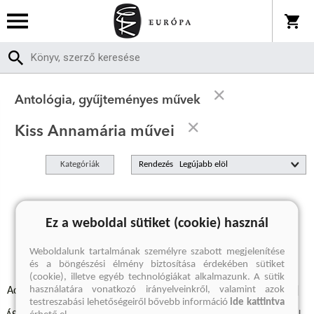
Antológia, gyűjteményes művek
Kiss Annamária művei
Kategóriák
Rendezés
A keresett kifejezésre nincs találat
Ez a weboldal sütiket (cookie) használ
Weboldalunk tartalmának személyre szabott megjelenítése
és a böngészési élmény biztosítása érdekében sütiket
(cookie), illetve egyéb technológiákat alkalmazunk. A sütik
használatára vonatkozó irányelveinkről, valamint azok
Adatvédelmi szabályzatok
Elállási felmondási nyilatkozat
testreszabási lehetőségeiről bővebb információ
ide kattintva