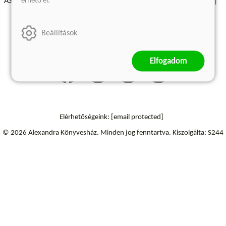
érhető el.
ÁSZF - Vásárlási feltételek
A kiadóról
Süti beállítások
Árkötött termékek
Kommentelési szabályzat
Beállítások
Szállítási információk
Elállás a szerződéstől
Elfogadom
Elérhetőségeink:
[email protected]
© 2026 Alexandra Könyvesház.
Minden jog fenntartva.
Kiszolgálta: S244