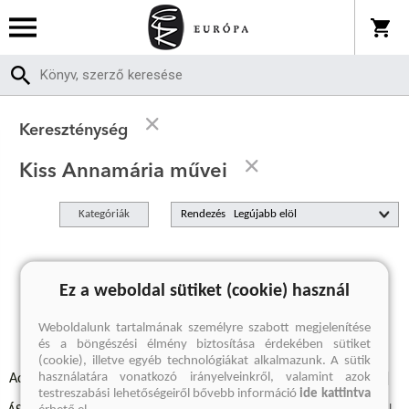
Kereszténység
Kiss Annamária művei
Kategóriák
Rendezés
A keresett kifejezésre nincs találat
Ez a weboldal sütiket (cookie) használ
Weboldalunk tartalmának személyre szabott megjelenítése
és a böngészési élmény biztosítása érdekében sütiket
(cookie), illetve egyéb technológiákat alkalmazunk. A sütik
használatára vonatkozó irányelveinkről, valamint azok
Adatvédelmi szabályzatok
Elállási felmondási nyilatkozat
testreszabási lehetőségeiről bővebb információ
ide kattintva