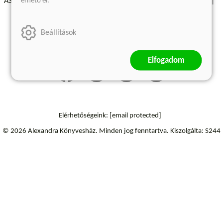
érhető el.
ÁSZF - Vásárlási feltételek
A kiadóról
Süti beállítások
Árkötött termékek
Kommentelési szabályzat
Beállítások
Szállítási információk
Elállás a szerződéstől
Elfogadom
Elérhetőségeink:
[email protected]
© 2026 Alexandra Könyvesház.
Minden jog fenntartva.
Kiszolgálta: S244