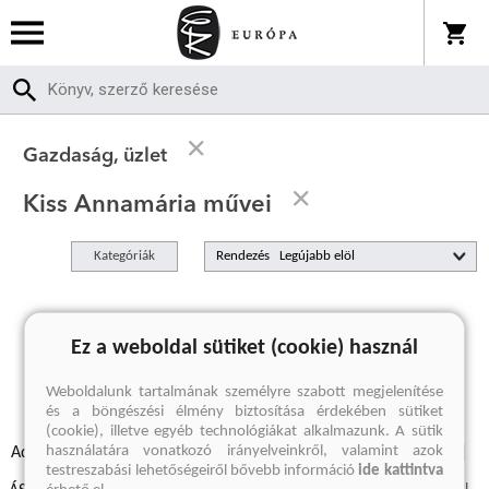
Gazdaság, üzlet
Kiss Annamária művei
Kategóriák
Rendezés
A keresett kifejezésre nincs találat
Ez a weboldal sütiket (cookie) használ
Weboldalunk tartalmának személyre szabott megjelenítése
és a böngészési élmény biztosítása érdekében sütiket
(cookie), illetve egyéb technológiákat alkalmazunk. A sütik
használatára vonatkozó irányelveinkről, valamint azok
Adatvédelmi szabályzatok
Elállási felmondási nyilatkozat
testreszabási lehetőségeiről bővebb információ
ide kattintva