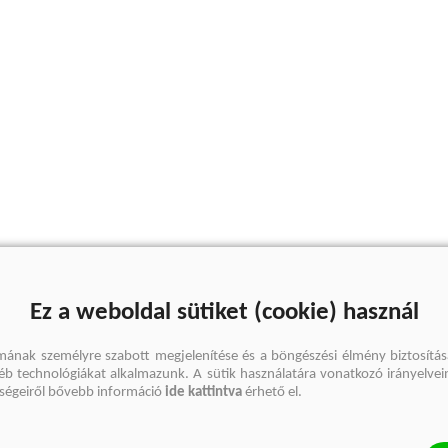
Ez a weboldal sütiket (cookie) használ
mának személyre szabott megjelenítése és a böngészési élmény biztosítás
gyéb technológiákat alkalmazunk. A sütik használatára vonatkozó irányelvei
őségeiről bővebb információ
ide kattintva
érhető el.