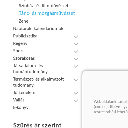
Színház- és filmművészet
Tánc- és mozgásművészet
Zene
Naptárak, kalendáriumok
Publicisztika
Regény
Sport
Szórakozás
Társadalom- és
humántudomány
Természet- és alkalmazott
tudomány
Történelem
Vallás
Weboldalunk tartal
(cookie), illetve e
E-könyv
testreszabási lehet
Szűrés ár szerint