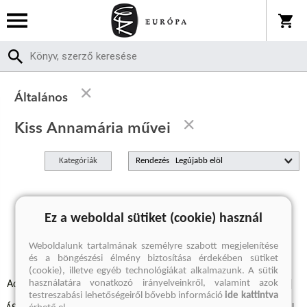
Általános
Kiss Annamária művei
Kategóriák
Rendezés
A keresett kifejezésre nincs találat
Ez a weboldal sütiket (cookie) használ
Weboldalunk tartalmának személyre szabott megjelenítése
és a böngészési élmény biztosítása érdekében sütiket
(cookie), illetve egyéb technológiákat alkalmazunk. A sütik
használatára vonatkozó irányelveinkről, valamint azok
Adatvédelmi szabályzatok
Elállási felmondási nyilatkozat
testreszabási lehetőségeiről bővebb információ
ide kattintva