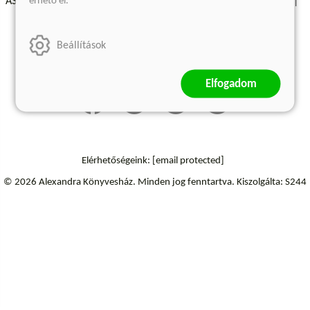
érhető el.
ÁSZF - Vásárlási feltételek
A kiadóról
Süti beállítások
Árkötött termékek
Kommentelési szabályzat
Beállítások
Szállítási információk
Elállás a szerződéstől
Elfogadom
Elérhetőségeink:
[email protected]
© 2026 Alexandra Könyvesház.
Minden jog fenntartva.
Kiszolgálta: S244