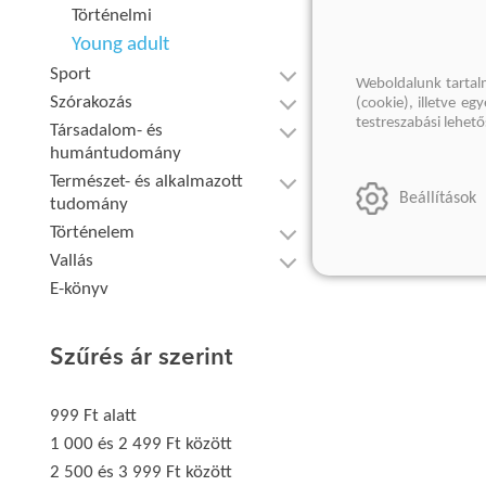
Történelmi
Young adult
Sport
Weboldalunk tartal
Szórakozás
(cookie), illetve e
testreszabási lehet
Társadalom- és
humántudomány
Természet- és alkalmazott
Beállítások
tudomány
Történelem
Vallás
E-könyv
Szűrés ár szerint
999 Ft alatt
1 000 és 2 499 Ft között
2 500 és 3 999 Ft között