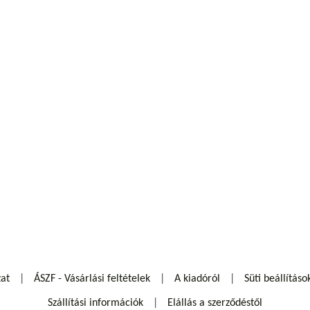
zat
ÁSZF - Vásárlási feltételek
A kiadóról
Süti beállításo
Szállítási információk
Elállás a szerződéstől