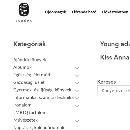
Újdonságok
Előrendelhető
Előkészületben
Kategóriák
Young adu
Kiss Anna
Ajándékkönyvek
Albumok
Egészség, életmód
Keresés
Gazdaság, üzlet
Gyermek- és ifjúsági könyvek
Informatika, számítástechnika
Irodalom
LMBTQ tartalom
Művészetek
Naptárak, kalendáriumok