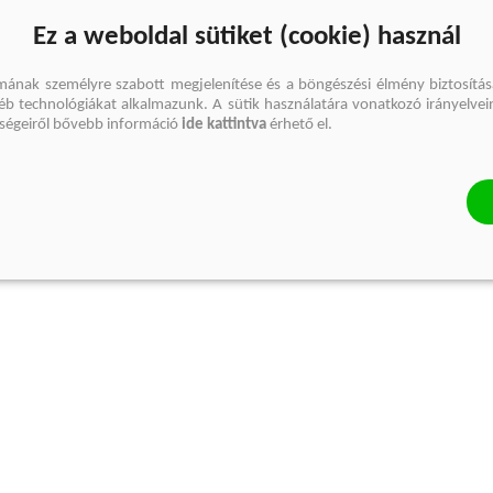
Ez a weboldal sütiket (cookie) használ
mának személyre szabott megjelenítése és a böngészési élmény biztosítás
gyéb technológiákat alkalmazunk. A sütik használatára vonatkozó irányelvei
őségeiről bővebb információ
ide kattintva
érhető el.