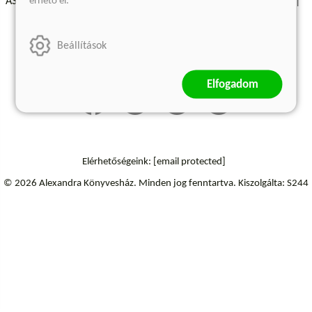
érhető el.
ÁSZF - Vásárlási feltételek
A kiadóról
Süti beállítások
Árkötött termékek
Kommentelési szabályzat
Beállítások
Szállítási információk
Elállás a szerződéstől
Elfogadom
Elérhetőségeink:
[email protected]
© 2026 Alexandra Könyvesház.
Minden jog fenntartva.
Kiszolgálta: S244