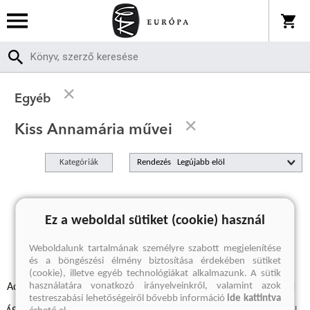
Egyéb
Kiss Annamária művei
Kategóriák
Rendezés
A keresett kifejezésre nincs találat
Ez a weboldal sütiket (cookie) használ
Weboldalunk tartalmának személyre szabott megjelenítése
és a böngészési élmény biztosítása érdekében sütiket
(cookie), illetve egyéb technológiákat alkalmazunk. A sütik
használatára vonatkozó irányelveinkről, valamint azok
Adatvédelmi szabályzatok
Elállási felmondási nyilatkozat
testreszabási lehetőségeiről bővebb információ
ide kattintva