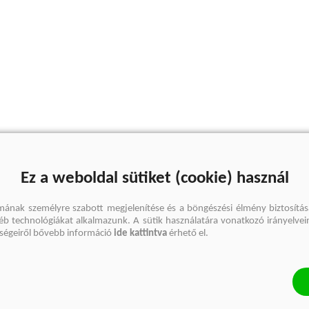
Ez a weboldal sütiket (cookie) használ
mának személyre szabott megjelenítése és a böngészési élmény biztosítás
gyéb technológiákat alkalmazunk. A sütik használatára vonatkozó irányelvei
őségeiről bővebb információ
ide kattintva
érhető el.