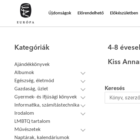
Újdonságok
Előrendelhető
Előkészületben
Kategóriák
4-8 éves
Kiss Anna
Ajándékkönyvek
Albumok
Egészség, életmód
Keresés
Gazdaság, üzlet
Gyermek- és ifjúsági könyvek
Informatika, számítástechnika
Irodalom
LMBTQ tartalom
Művészetek
Naptárak, kalendáriumok