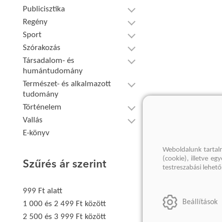
Publicisztika
Regény
Sport
Szórakozás
Társadalom- és
humántudomány
Természet- és alkalmazott
tudomány
Történelem
Vallás
E-könyv
Weboldalunk tartal
(cookie), illetve e
Szűrés ár szerint
testreszabási lehet
999 Ft alatt
Beállítások
1 000 és 2 499 Ft között
2 500 és 3 999 Ft között