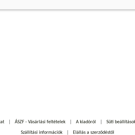
zat
ÁSZF - Vásárlási feltételek
A kiadóról
Süti beállításo
Szállítási információk
Elállás a szerződéstől