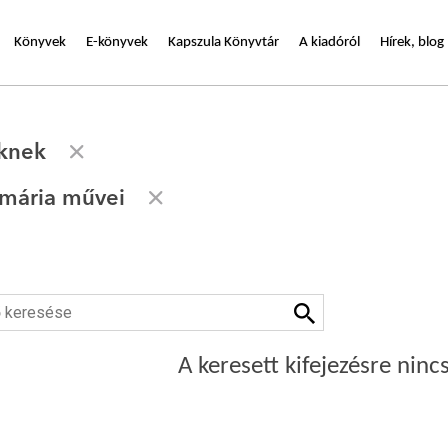
Könyvek
E-könyvek
Kapszula Könyvtár
A kiadóról
Hírek, blog
eknek
mária művei
A keresett kifejezésre nincs