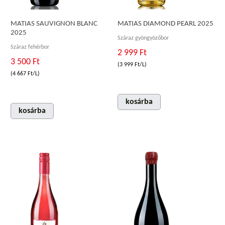
MATIAS SAUVIGNON BLANC
MATIAS DIAMOND PEARL 2025
2025
Száraz gyöngyözőbor
Száraz fehérbor
2 999 Ft
3 500 Ft
(3 999 Ft/L)
(4 667 Ft/L)
kosárba
kosárba