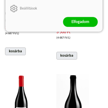
Beállítások
MATIAS CIRFANDLI 2024
MATIAS SAUVIGNON BLANC
2024
Száraz fehérbor
Elfogadom
Száraz fehérbor
3 500 Ft
3 500 Ft
(4 667 Ft/L)
(4 667 Ft/L)
kosárba
kosárba