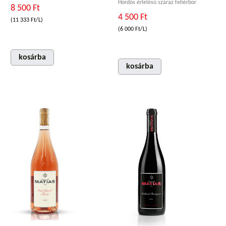
Hordós érlelésű száraz fehérbor
8 500 Ft
4 500 Ft
(11 333 Ft/L)
(6 000 Ft/L)
kosárba
kosárba