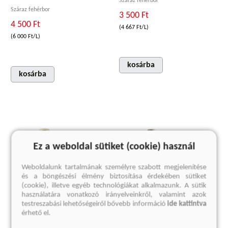
Száraz fehérbor
Száraz fehérbor
3 500 Ft
4 500 Ft
(4 667 Ft/L)
(6 000 Ft/L)
kosárba
kosárba
Ez a weboldal sütiket (cookie) használ
Weboldalunk tartalmának személyre szabott megjelenítése
és a böngészési élmény biztosítása érdekében sütiket
(cookie), illetve egyéb technológiákat alkalmazunk. A sütik
használatára vonatkozó irányelveinkről, valamint azok
testreszabási lehetőségeiről bővebb információ
ide kattintva
érhető el.