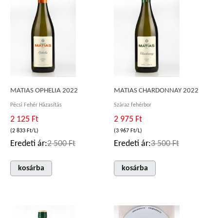
MATIAS OPHELIA 2022
MATIAS CHARDONNAY 2022
Pécsi Fehér Házasítás
Száraz fehérbor
2 125 Ft
2 975 Ft
(2 833 Ft/L)
(3 967 Ft/L)
Eredeti ár:
2 500 Ft
Eredeti ár:
3 500 Ft
kosárba
kosárba