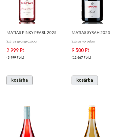
MATIAS PINKY PEARL 2025
MATIAS SYRAH 2023
Száraz gyöngyözőbor
Száraz vörösbor
2 999 Ft
9 500 Ft
(3 999 Ft/L)
(12 667 Ft/L)
kosárba
kosárba