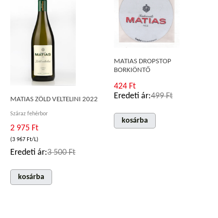
MATIAS DROPSTOP
BORKIÖNTŐ
424 Ft
Eredeti ár:
499 Ft
MATIAS ZÖLD VELTELINI 2022
Száraz fehérbor
kosárba
2 975 Ft
(3 967 Ft/L)
Eredeti ár:
3 500 Ft
kosárba