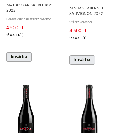
MATIAS OAK BARREL ROSÉ
MATIAS CABERNET
2022
SAUVIGNON 2022
Hordós érlelésű száraz rozébor
Száraz vörösbor
4 500 Ft
4 500 Ft
(6 000 Ft/L)
(6 000 Ft/L)
kosárba
kosárba