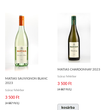
MATIAS CHARDONNAY 2023
Száraz fehérbor
MATIAS SAUVIGNON BLANC
2023
3 500 Ft
(4 667 Ft/L)
Száraz fehérbor
3 500 Ft
(4 667 Ft/L)
kosárba