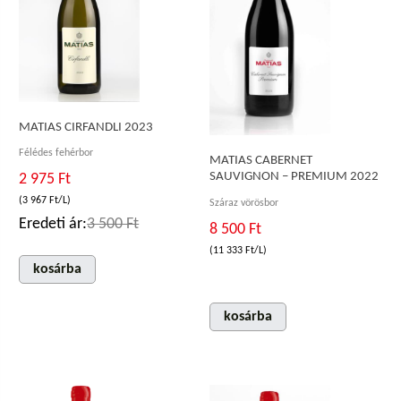
MATIAS CIRFANDLI 2023
Félédes fehérbor
MATIAS CABERNET
SAUVIGNON – PREMIUM 2022
2 975 Ft
(3 967 Ft/L)
Száraz vörösbor
Eredeti ár:
3 500 Ft
8 500 Ft
(11 333 Ft/L)
kosárba
kosárba