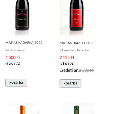
MATIAS KADARKA 2022
MATIAS HAMLET 2022
Száraz vörösbor
Villányi Vörös Házasítás
4 500 Ft
2 125 Ft
(6 000 Ft/L)
(2 833 Ft/L)
Eredeti ár:
2 500 Ft
kosárba
kosárba