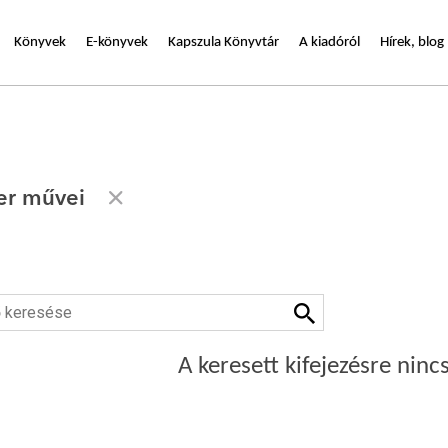
Könyvek
E-könyvek
Kapszula Könyvtár
A kiadóról
Hírek, blog
ter művei
A keresett kifejezésre nincs