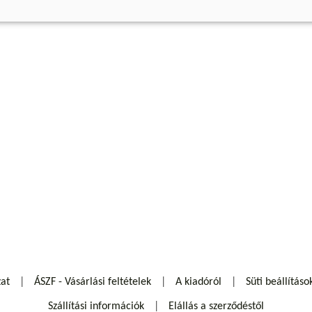
zat
ÁSZF - Vásárlási feltételek
A kiadóról
Süti beállításo
Szállítási információk
Elállás a szerződéstől