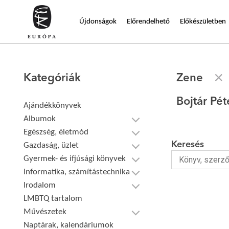
Újdonságok
Előrendelhető
Előkészületben
Kategóriák
Zene
Bojtár Pé
Ajándékkönyvek
Albumok
Egészség, életmód
Keresés
Gazdaság, üzlet
Gyermek- és ifjúsági könyvek
Informatika, számítástechnika
Irodalom
LMBTQ tartalom
Művészetek
Naptárak, kalendáriumok