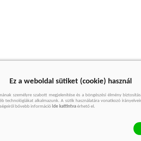
Ez a weboldal sütiket (cookie) használ
mának személyre szabott megjelenítése és a böngészési élmény biztosítás
gyéb technológiákat alkalmazunk. A sütik használatára vonatkozó irányelvei
őségeiről bővebb információ
ide kattintva
érhető el.