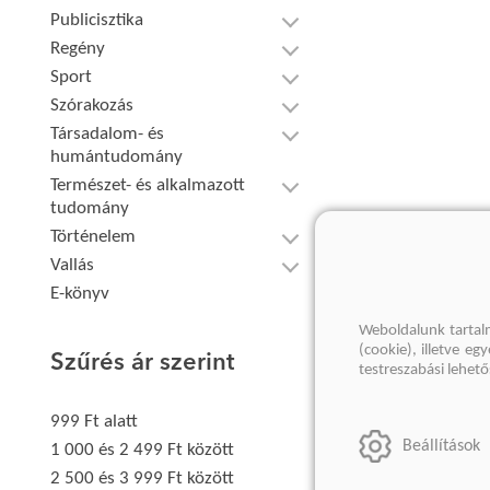
Publicisztika
Regény
Sport
Szórakozás
Társadalom- és
humántudomány
Természet- és alkalmazott
tudomány
Történelem
Vallás
E-könyv
Weboldalunk tartal
(cookie), illetve e
Szűrés ár szerint
testreszabási lehet
999 Ft alatt
Beállítások
1 000 és 2 499 Ft között
2 500 és 3 999 Ft között