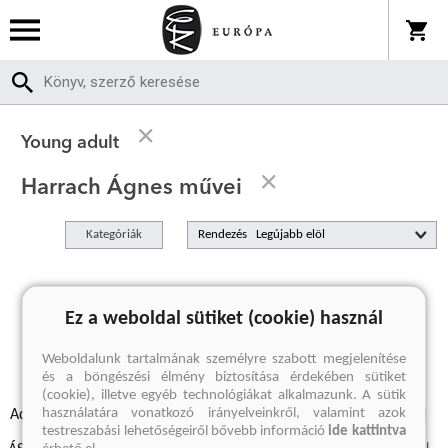
Young adult
Harrach Ágnes művei
Kategóriák
Rendezés
A keresett kifejezésre nincs találat
Ez a weboldal sütiket (cookie) használ
Weboldalunk tartalmának személyre szabott megjelenítése
és a böngészési élmény biztosítása érdekében sütiket
(cookie), illetve egyéb technológiákat alkalmazunk. A sütik
használatára vonatkozó irányelveinkről, valamint azok
Adatvédelmi szabályzatok
Elállási felmondási nyilatkozat
testreszabási lehetőségeiről bővebb információ
ide kattintva