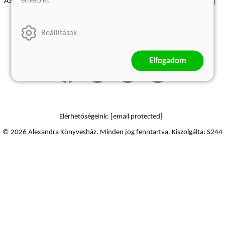
érhető el.
ÁSZF - Vásárlási feltételek
A kiadóról
Süti beállítások
Árkötött termékek
Kommentelési szabályzat
Beállítások
Szállítási információk
Elállás a szerződéstől
Elfogadom
Elérhetőségeink:
[email protected]
© 2026 Alexandra Könyvesház.
Minden jog fenntartva.
Kiszolgálta: S244