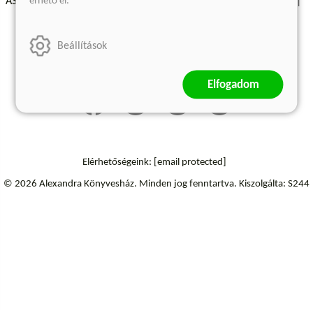
érhető el.
ÁSZF - Vásárlási feltételek
A kiadóról
Süti beállítások
Árkötött termékek
Kommentelési szabályzat
Beállítások
Szállítási információk
Elállás a szerződéstől
Elfogadom
Elérhetőségeink:
[email protected]
© 2026 Alexandra Könyvesház.
Minden jog fenntartva.
Kiszolgálta: S244